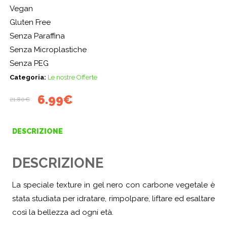
Vegan
Gluten Free
Senza Paraffina
Senza Microplastiche
Senza PEG
Categoria:
Le nostre Offerte
Il
Il
6.99
€
21.80
€
prezzo
prezzo
originale
attuale
DESCRIZIONE
era:
è:
21.80€.
6.99€.
DESCRIZIONE
La speciale texture in gel nero con carbone vegetale è
stata studiata per idratare, rimpolpare, liftare ed esaltare
così la bellezza ad ogni età.