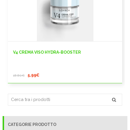
V4 CREMA VISO HYDRA-BOOSTER
Il
Il
5.99
€
18.80
€
prezzo
prezzo
originale
attuale
era:
è:
18.80€.
5.99€.
CATEGORIE PRODOTTO