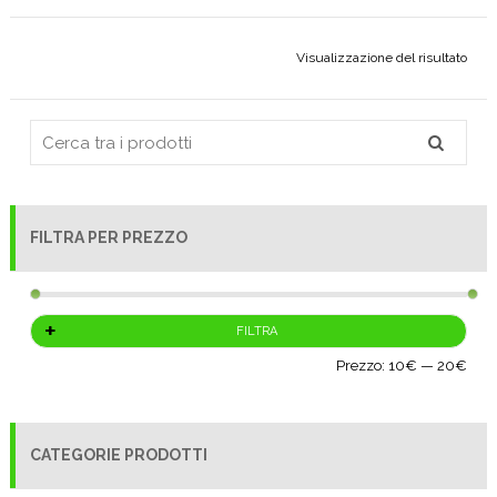
Visualizzazione del risultato
FILTRA PER PREZZO
Prez
Prez
FILTRA
Min
Max
Prezzo:
10€
—
20€
CATEGORIE PRODOTTI