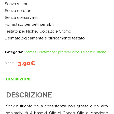
Senza siliconi
Senza coloranti
Senza conservanti
Formulato per pelli sensibili
Testato per Nichel, Cobalto e Cromo
Dermatologicamente e clinicamente testato
Categoria:
Cosmesi
,
Idratazione Specifica Corpo
,
Le nostre Offerte
Il
Il
3.90
€
6.00
€
prezzo
prezzo
originale
attuale
DESCRIZIONE
era:
è:
6.00€.
3.90€.
DESCRIZIONE
Stick nutriente dalla consistenza non grassa e dall’alta
spalmabilità. A base di Olio di Cocco, Olio di Mandorle