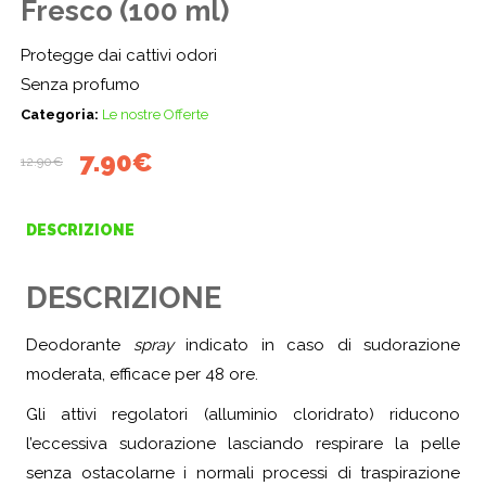
Fresco (100 ml)
Protegge dai cattivi odori
Senza profumo
Categoria:
Le nostre Offerte
Il
Il
7.90
€
12.90
€
prezzo
prezzo
originale
attuale
DESCRIZIONE
era:
è:
12.90€.
7.90€.
DESCRIZIONE
Deodorante
spray
indicato in caso di sudorazione
moderata, efficace per 48 ore.
Gli attivi regolatori (alluminio cloridrato) riducono
l’eccessiva sudorazione lasciando respirare la pelle
senza ostacolarne i normali processi di traspirazione