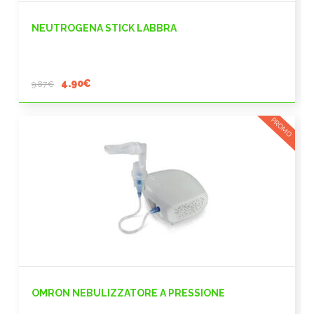
NEUTROGENA STICK LABBRA
Il
Il
4.90
€
9.87
€
prezzo
prezzo
originale
attuale
PROMO
era:
è:
9.87€.
4.90€.
OMRON NEBULIZZATORE A PRESSIONE