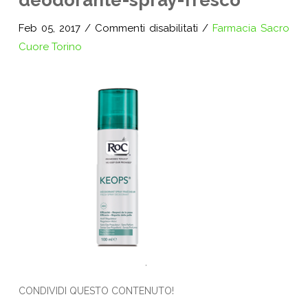
deodorante-spray-fresco
su
Feb 05, 2017
/
Commenti disabilitati
/
Farmacia Sacro
deodorante-
Cuore Torino
spray-
fresco
CONDIVIDI QUESTO CONTENUTO!