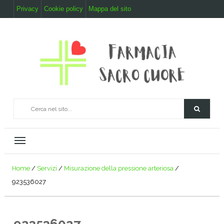
Privacy
Cookie policy
Mappa del sito
Home
/
Servizi
/
Misurazione della pressione arteriosa
/
923536027