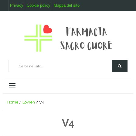
Privacy
Cookie policy
Mappa del sito
Home
/
Lovren
/
V4
V4