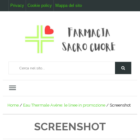
Privacy
Cookie policy
Mappa del sito
Home
/
Eau Thermale Avène: le linee in promozione
/
Screenshot
SCREENSHOT