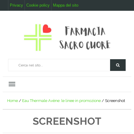
Privacy
Cookie policy
Mappa del sito
Home
/
Eau Thermale Avène: le linee in promozione
/
Screenshot
SCREENSHOT