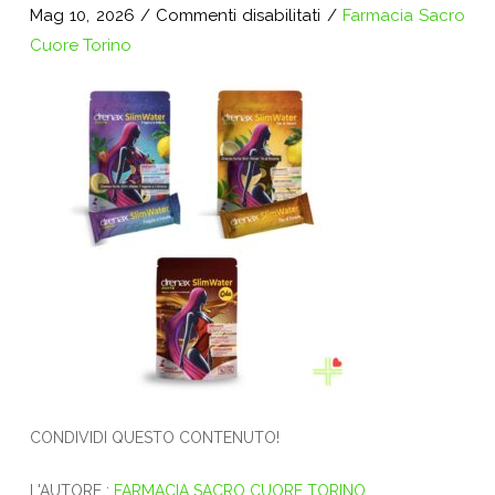
su
Mag 10, 2026
/
Commenti disabilitati
/
Farmacia Sacro
Progetto
Cuore Torino
senza
titolo
CONDIVIDI QUESTO CONTENUTO!
L'AUTORE :
FARMACIA SACRO CUORE TORINO