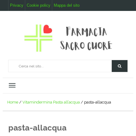
Privacy
Cookie policy
Mappa del sito
Home
/
Vitamindermina Pasta all’acqua
/
pasta-allacqua
pasta-allacqua