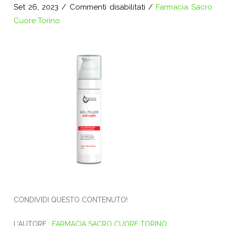
su
Set 26, 2023
/
Commenti disabilitati
/
Farmacia Sacro
Progetto
Cuore Torino
senza
titolo
(4)
CONDIVIDI QUESTO CONTENUTO!
L'AUTORE :
FARMACIA SACRO CUORE TORINO