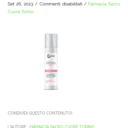
su
Set 26, 2023
/
Commenti disabilitati
/
Farmacia Sacro
Progetto
Cuore Torino
senza
titolo
(5)
CONDIVIDI QUESTO CONTENUTO!
L'AUTORE :
FARMACIA SACRO CUORE TORINO